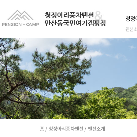
청정
펜션
홈
/
청정아리풍차펜션
/
펜션소개