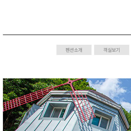
펜션소개
객실보기